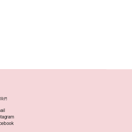
絡我們
ail
stagram
cebook